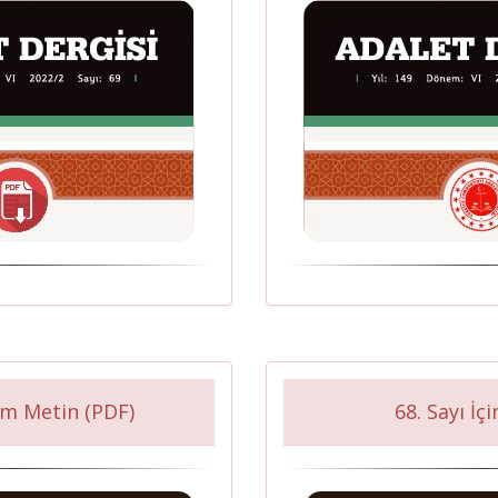
am Metin (PDF)
68. Sayı İç