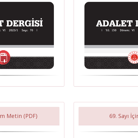
am Metin (PDF)
69. Sayı İç