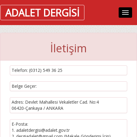
ADALET DERGİSİ
Menü
İletişim
Telefon: (0312) 549 36 25
Belge Geçer:
Adres: Devlet Mahallesi Vekaletler Cad. No:4
06420-Çankaya / ANKARA
E-Posta:
1. adaletdergisi@adalet.gov.tr
2. dergiadalet@gmail.com (Makale Gönderimi İçin)