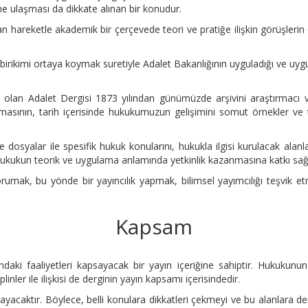
ine ulaşması da dikkate alınan bir konudur.
 hareketle akademik bir çerçevede teori ve pratiğe ilişkin görüşlerin
 birikimi ortaya koymak suretiyle Adalet Bakanlığının uyguladığı ve uyg
olan Adalet Dergisi 1873 yılından günümüzde arşivini araştırmacı
ışmasının, tarih içerisinde hukukumuzun gelişimini somut örnekler 
 ve dosyalar ile spesifik hukuk konularını, hukukla ilgisi kurulacak 
ukukun teorik ve uygulama anlamında yetkinlik kazanmasına katkı sağla
korumak, bu yönde bir yayıncılık yapmak, bilimsel yayımcılığı teşvik 
Kapsam
aki faaliyetleri kapsayacak bir yayın içeriğine sahiptir. Hukukunun 
linler ile ilişkisi de derginin yayın kapsamı içerisindedir.
layacaktır. Böylece, belli konulara dikkatleri çekmeyi ve bu alanlara 