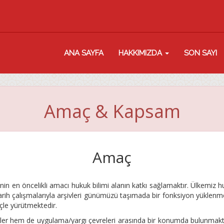
ANA SAYFA
HAKKIMIZDA
SON SAYI
Amaç & Kapsam
Amaç
in en öncelikli amacı hukuk bilimi alanın katkı sağlamaktır. Ülkemiz h
rih çalışmalarıyla arşivleri günümüzü taşımada bir fonksiyon yüklenm
çle yürütmektedir.
ler hem de uygulama/yargı çevreleri arasında bir konumda bulunmaktad